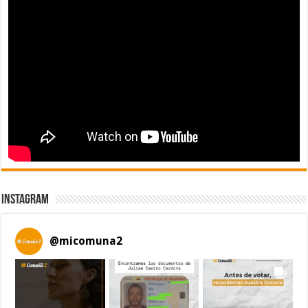
Instagram
@
micomuna2