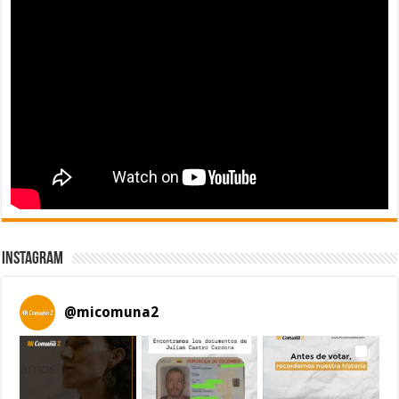
Instagram
@
micomuna2