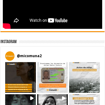
Instagram
@
micomuna2