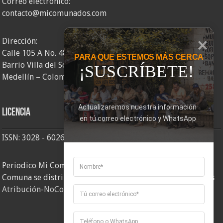
Correo electrónico:
contacto@micomunados.com
Dirección:
Calle 105 A No. 48AA – 58
PARA QUE ESTEMOS MÁS CERCA
Barrio Villa del Socorro
¡SUSCRÍBETE!
Medellín – Colombia
Actualizaremos nuestra información 
Licencia
en tú correo electrónico y WhatsApp
ISSN: 3028 - 6026
Periodico Mi Comuna 2, elaborado por Corporación Mi
Comuna se distribuye bajo una
Licencia Creative Commons
Atribución-NoComercial-CompartirIgual 4.0 Internacional
.