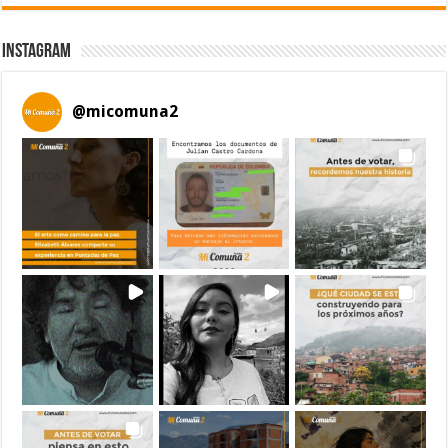
Instagram
@
micomuna2