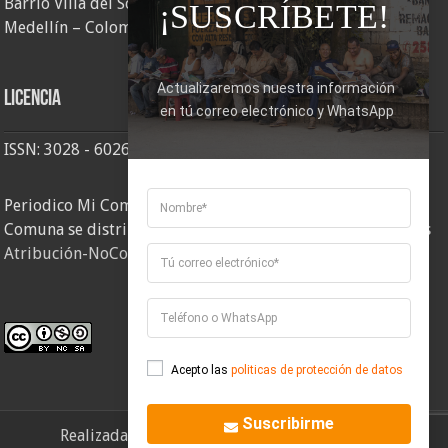
Barrio Villa del Socorro
¡SUSCRÍBETE!
Medellín – Colombia
Actualizaremos nuestra información 
Licencia
en tú correo electrónico y WhatsApp
ISSN: 3028 - 6026
Periodico Mi Comuna 2, elaborado por Corporación Mi
Comuna se distribuye bajo una
Licencia Creative Commons
Atribución-NoComercial-CompartirIgual 4.0 Internacional
.
Acepto las
politicas de protección de datos
Suscribirme
Realizada por
Corporación Mi Comuna
- 2026