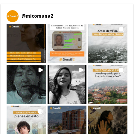
@
micomuna2