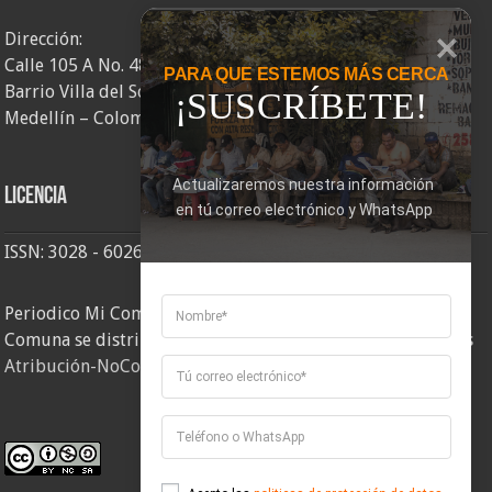
Dirección:
Calle 105 A No. 48AA – 58
PARA QUE ESTEMOS MÁS CERCA
Barrio Villa del Socorro
¡SUSCRÍBETE!
Medellín – Colombia
Actualizaremos nuestra información 
Licencia
en tú correo electrónico y WhatsApp
ISSN: 3028 - 6026
Periodico Mi Comuna 2, elaborado por Corporación Mi
Comuna se distribuye bajo una
Licencia Creative Commons
Atribución-NoComercial-CompartirIgual 4.0 Internacional
.