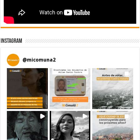
Instagram
@
micomuna2