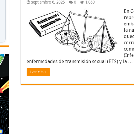
septiembre 6, 2025
0
1,068
En C
repr
emba
la n
qued
corr
como
(Inf
enfermedades de transmisión sexual (ETS) y la …
Leer Más »