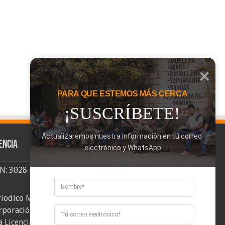
PARA QUE ESTEMOS MÁS CERCA
¡SUSCRÍBETE!
Actualizaremos nuestra información en tú correo 
encia
electrónico y WhatsApp
SN: 3028 - 6026
riodico Mi Comuna 2, elaborado por
rporación Mi Comuna se distribuye bajo
a
Licencia Creative Commons Atribución-