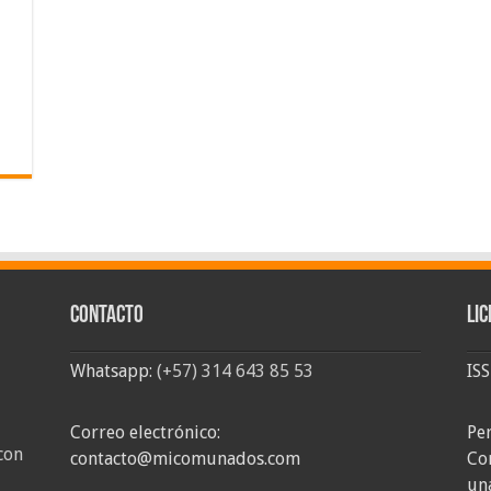
Contacto
Lic
Whatsapp:
(+57) 314 643 85 53
IS
Correo electrónico:
Pe
con
contacto@micomunados.com
Co
un