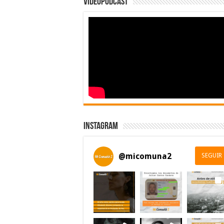
Videopodcast
Instagram
@
micomuna2
SEGUIR