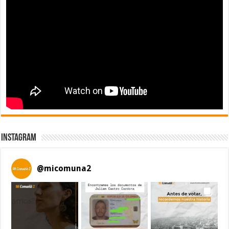
Instagram
@
micomuna2