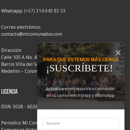
Whatsapp:
(+57) 314 643 85 53
Correo electrónico:
contacto@micomunados.com
Dirección:
Calle 105 A No. 48AA – 58
PARA QUE ESTEMOS MÁS CERCA
Barrio Villa del Socorro
¡SUSCRÍBETE!
Medellín – Colombia
Actualizaremos nuestra información 
Licencia
en tú correo electrónico y WhatsApp
ISSN: 3028 - 6026
Periodico Mi Comuna 2, elaborado por Corporación Mi
Comuna se distribuye bajo una
Licencia Creative Commons