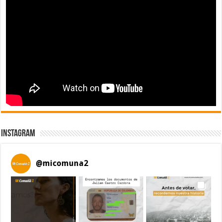
Instagram
@
micomuna2