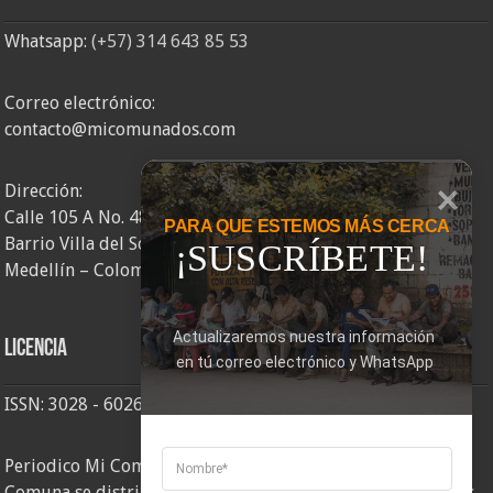
Whatsapp:
(+57) 314 643 85 53
Correo electrónico:
contacto@micomunados.com
Dirección:
Calle 105 A No. 48AA – 58
PARA QUE ESTEMOS MÁS CERCA
Barrio Villa del Socorro
¡SUSCRÍBETE!
Medellín – Colombia
Actualizaremos nuestra información 
Licencia
en tú correo electrónico y WhatsApp
ISSN: 3028 - 6026
Periodico Mi Comuna 2, elaborado por Corporación Mi
Comuna se distribuye bajo una
Licencia Creative Commons