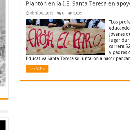
Plantón en la I.E. Santa Teresa en apoy
abril 30, 2015
0
5,039
“Los prof
educando”
jóvenes d
lugar dur
carrera 5
y padres d
Educativa Santa Teresa se juntaron a hacer pancar
Leer Más »