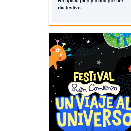
No aplica pico y placa por ser
día festivo.