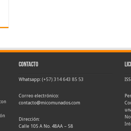
Contacto
Lic
Whatsapp:
(+57) 314 643 85 53
IS
Correo electrónico:
Pe
con
contacto@micomunados.com
Co
un
ión
No
Dirección:
Int
Calle 105 A No. 48AA – 58