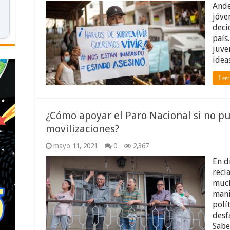
Ande
jóve
deci
país
juve
idea
Leer
¿Cómo apoyar el Paro Nacional si no pue
movilizaciones?
mayo 11, 2021
0
2,367
En d
recl
much
mani
polí
desf
Sabe