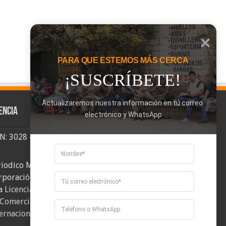
PARA QUE ESTEMOS MÁS CERCA
¡SUSCRÍBETE!
Actualizaremos nuestra información en tú correo 
encia
electrónico y WhatsApp
SN: 3028 - 6026
riodico Mi Comuna 2, elaborado por
rporación Mi Comuna se distribuye bajo
a
Licencia Creative Commons Atribución-
Comercial-CompartirIgual 4.0
ernacional
.