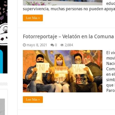
educ
supervivencia, muchas personas no pueden apoyar
Leer Más »
Fotorreportaje – Velatón en la Comuna
mayo 8, 2021
0
2,684
El v
movi
Naci
Comu
en e
simb
que 
Paro
Leer Más »