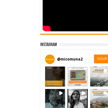
Instagram
@
micomuna2
SEGUIR