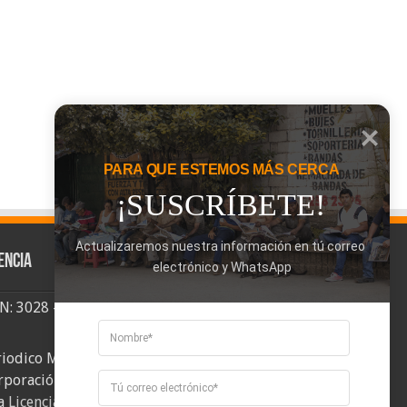
PARA QUE ESTEMOS MÁS CERCA
¡SUSCRÍBETE!
Actualizaremos nuestra información en tú correo 
encia
electrónico y WhatsApp
SN: 3028 - 6026
riodico Mi Comuna 2, elaborado por
rporación Mi Comuna se distribuye bajo
a
Licencia Creative Commons Atribución-