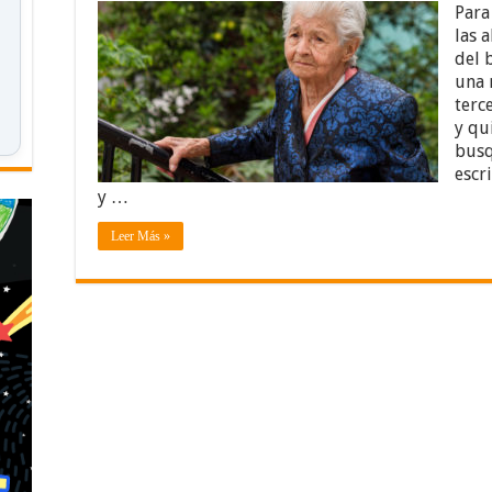
Para
las 
del 
una 
terc
y qu
busq
escr
y …
Leer Más »