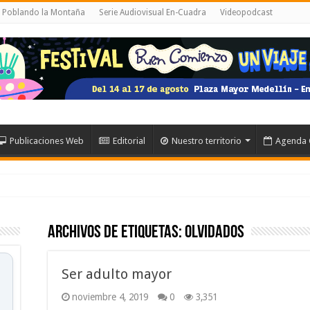
l Poblando la Montaña
Serie Audiovisual En-Cuadra
Videopodcast
Publicaciones Web
Editorial
Nuestro territorio
Agenda 
Archivos de etiquetas:
olvidados
Ser adulto mayor
noviembre 4, 2019
0
3,351