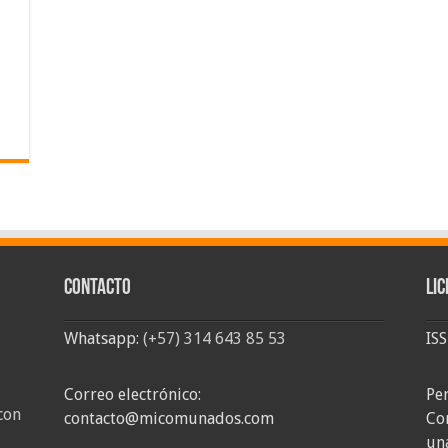
Contacto
Lic
Whatsapp:
(+57) 314 643 85 53
IS
Correo electrónico:
Pe
con
contacto@micomunados.com
Co
un