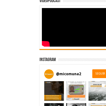
Videopodcast
Instagram
@
micomuna2
SEGUIR