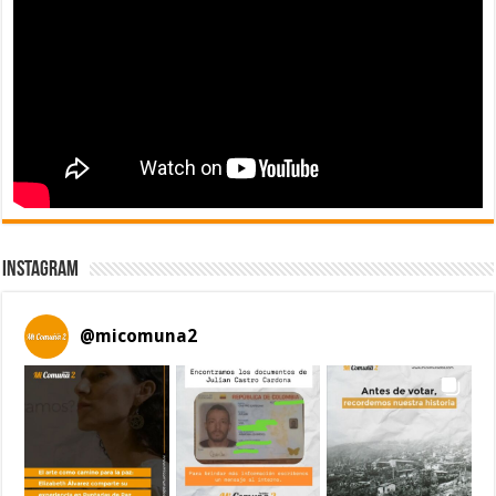
Instagram
@
micomuna2