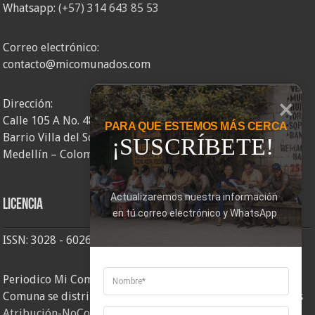
Whatsapp:
(+57) 314 643 85 53
Correo electrónico:
contacto@micomunados.com
Dirección:
Calle 105 A No. 48AA – 58
PARA QUE ESTEMOS MÁS CERCA
Barrio Villa del Socorro
¡SUSCRÍBETE!
Medellín – Colombia
Actualizaremos nuestra información 
Licencia
en tú correo electrónico y WhatsApp
ISSN: 3028 - 6026
Periodico Mi Comuna 2, elaborado por Corporación Mi
Comuna se distribuye bajo una
Licencia Creative Commons
Atribución-NoComercial-CompartirIgual 4.0 Internacional
.