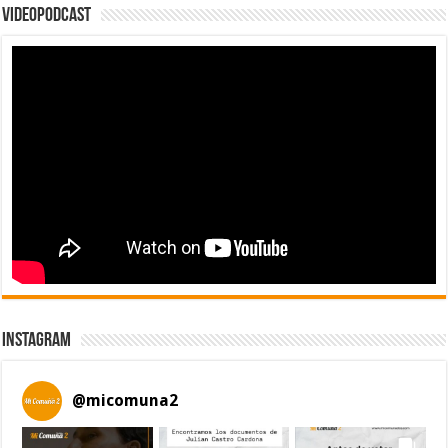
Videopodcast
Instagram
@
micomuna2