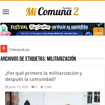
Videopodcast
Noticiero de Manolo
Archivos de etiquetas:
militarización
¿Por qué primero la militarización y
después la comunidad?
junio 15, 2020
0
3,443