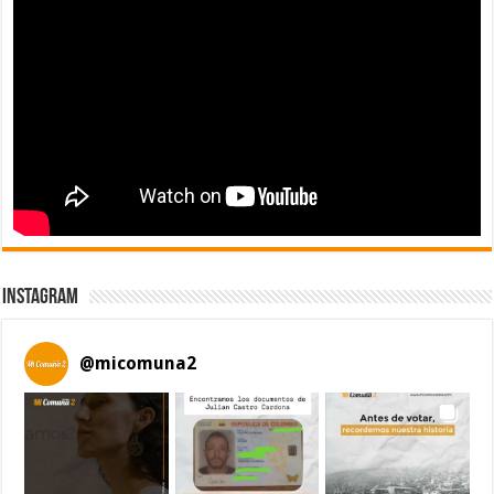
Instagram
@
micomuna2