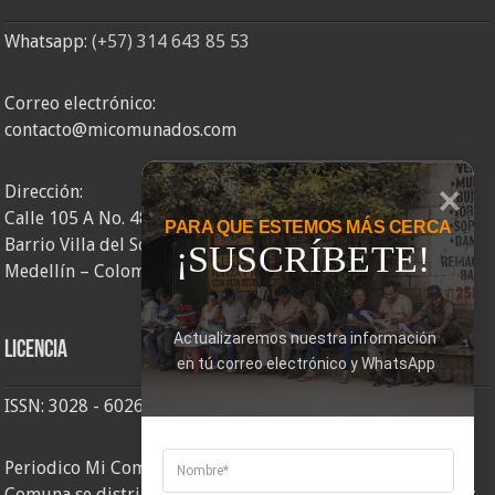
Whatsapp:
(+57) 314 643 85 53
Correo electrónico:
contacto@micomunados.com
Dirección:
Calle 105 A No. 48AA – 58
PARA QUE ESTEMOS MÁS CERCA
Barrio Villa del Socorro
¡SUSCRÍBETE!
Medellín – Colombia
Actualizaremos nuestra información 
Licencia
en tú correo electrónico y WhatsApp
ISSN: 3028 - 6026
Periodico Mi Comuna 2, elaborado por Corporación Mi
Comuna se distribuye bajo una
Licencia Creative Commons