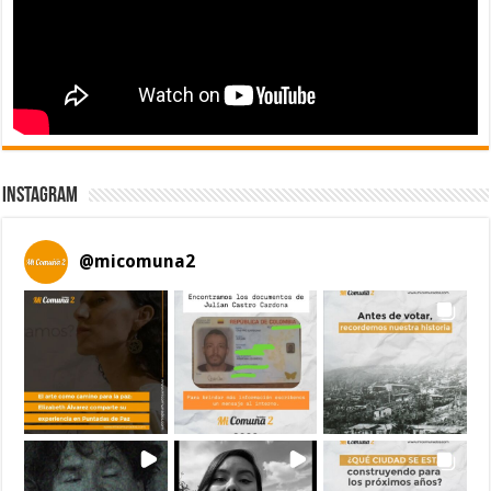
Instagram
@
micomuna2