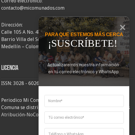
Correo electrónico:
contacto@micomunados.com
Dirección:
Calle 105 A No. 48AA – 58
PARA QUE ESTEMOS MÁS CERCA
Barrio Villa del Socorro
¡SUSCRÍBETE!
Medellín – Colombia
Actualizaremos nuestra información 
Licencia
en tú correo electrónico y WhatsApp
ISSN: 3028 - 6026
Periodico Mi Comuna 2, elaborado por Corporación Mi
Comuna se distribuye bajo una
Licencia Creative Commons
Atribución-NoComercial-CompartirIgual 4.0 Internacional
.