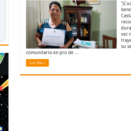
“¡Cu
bend
Cast
reco
dura
vez 
tray
su s
comunitario en pro de …
Leer Más »