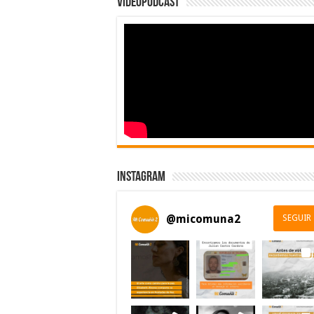
Videopodcast
Instagram
@
micomuna2
SEGUIR