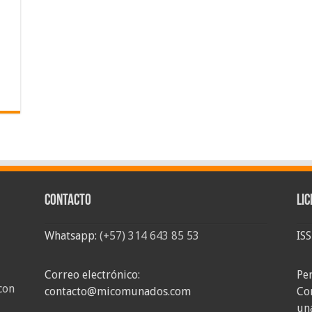
Contacto
Lic
Whatsapp:
(+57) 314 643 85 53
IS
Correo electrónico:
Pe
con
contacto@micomunados.com
Co
un