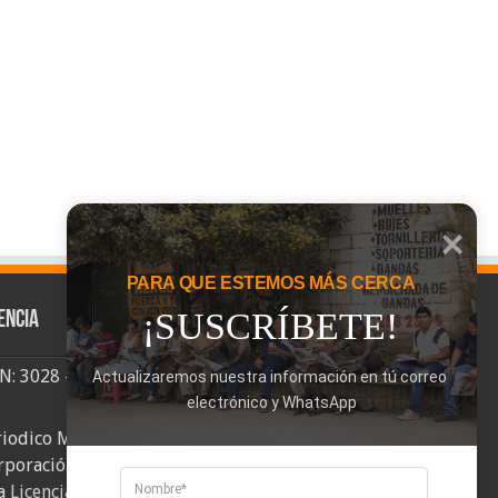
PARA QUE ESTEMOS MÁS CERCA
¡SUSCRÍBETE!
encia
SN: 3028 - 6026
Actualizaremos nuestra información en tú correo 
electrónico y WhatsApp
riodico Mi Comuna 2, elaborado por
rporación Mi Comuna se distribuye bajo
a
Licencia Creative Commons Atribución-