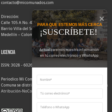
contacto@micomunados.com
Dirección:
Calle 105 A No. 48AA – 58
PARA QUE ESTEMOS MÁS CERCA
Barrio Villa del Socorro
¡SUSCRÍBETE!
Medellín – Colombia
Actualizaremos nuestra información 
Licencia
en tú correo electrónico y WhatsApp
ISSN: 3028 - 6026
Periodico Mi Comuna 2, elaborado por Corporación Mi
Comuna se distribuye bajo una
Licencia Creative Commons
Atribución-NoComercial-CompartirIgual 4.0 Internacional
.