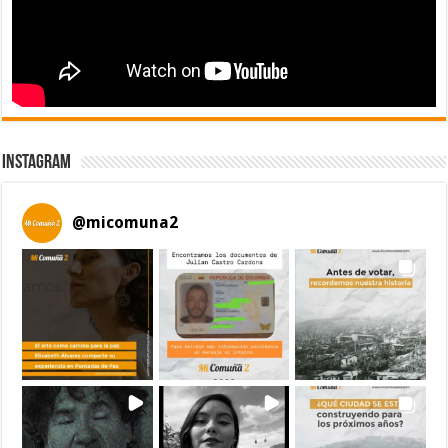
Instagram
@
micomuna2