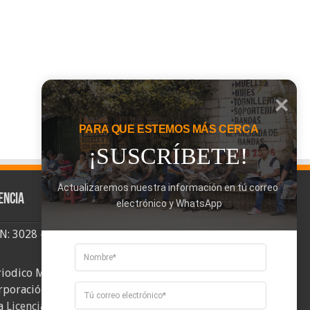
PARA QUE ESTEMOS MÁS CERCA
¡SUSCRÍBETE!
Actualizaremos nuestra información en tú correo 
encia
electrónico y WhatsApp
SN: 3028 - 6026
riodico Mi Comuna 2, elaborado por
rporación Mi Comuna se distribuye bajo
a
Licencia Creative Commons Atribución-