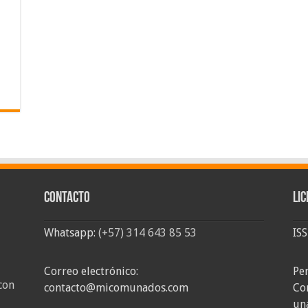
Contacto
Lic
Whatsapp:
(+57) 314 643 85 53
IS
Correo electrónico:
Pe
con
contacto@micomunados.com
Co
un