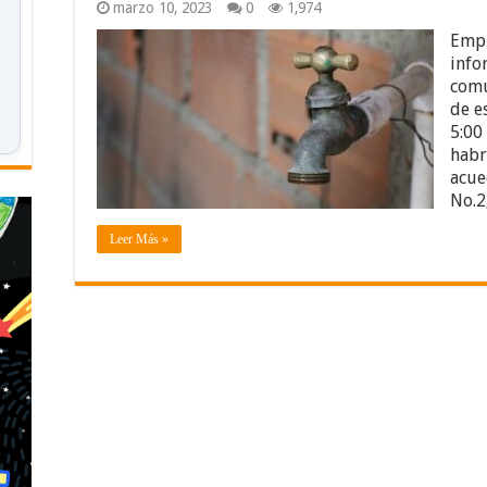
marzo 10, 2023
0
1,974
Empr
info
comu
de e
5:00
habr
acue
No.2
Leer Más »