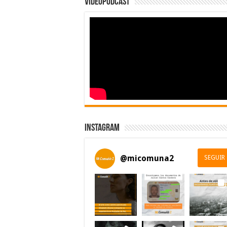
Videopodcast
Instagram
@
micomuna2
SEGUIR