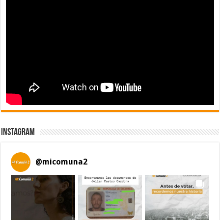
Instagram
@
micomuna2