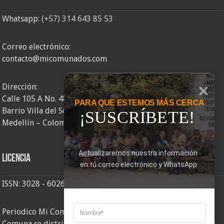
Whatsapp:
(+57) 314 643 85 53
Correo electrónico:
contacto@micomunados.com
Dirección:
Calle 105 A No. 48AA – 58
PARA QUE ESTEMOS MÁS CERCA
Barrio Villa del Socorro
¡SUSCRÍBETE!
Medellín – Colombia
Actualizaremos nuestra información 
Licencia
en tú correo electrónico y WhatsApp
ISSN: 3028 - 6026
Periodico Mi Comuna 2, elaborado por Corporación Mi
Comuna se distribuye bajo una
Licencia Creative Commons