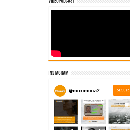
Videopodcast
Instagram
@
micomuna2
SEGUIR