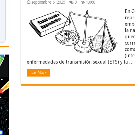
septiembre 6, 2025
0
1,068
En C
repr
emba
la n
qued
corr
como
(Inf
enfermedades de transmisión sexual (ETS) y la …
Leer Más »