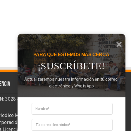
PARA QUE ESTEMOS MÁS CERCA
¡SUSCRÍBETE!
Actualizaremos nuestra información en tú correo 
encia
electrónico y WhatsApp
SN: 3028 - 6026
riodico Mi Comuna 2, elaborado por
rporación Mi Comuna se distribuye bajo
a
Licencia Creative Commons Atribución-