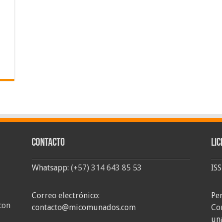
Contacto
Lic
Whatsapp:
(+57) 314 643 85 53
IS
Correo electrónico:
Pe
con
contacto@micomunados.com
Co
un