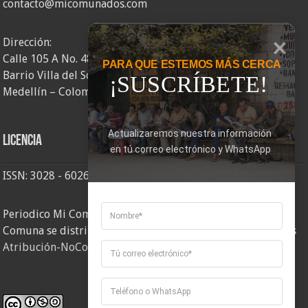
contacto@micomunados.com
Dirección:
Calle 105 A No. 48AA – 58
PARA QUE ESTEMOS MÁS CERCA
Barrio Villa del Socorro
¡SUSCRÍBETE!
Medellín – Colombia
Actualizaremos nuestra información 
Licencia
en tú correo electrónico y WhatsApp
ISSN: 3028 - 6026
Periodico Mi Comuna 2, elaborado por Corporación Mi
Comuna se distribuye bajo una
Licencia Creative Commons
Atribución-NoComercial-CompartirIgual 4.0 Internacional
.