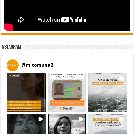
Instagram
@
micomuna2