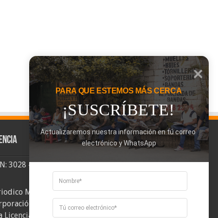
PARA QUE ESTEMOS MÁS CERCA
¡SUSCRÍBETE!
Actualizaremos nuestra información en tú correo 
encia
electrónico y WhatsApp
SN: 3028 - 6026
riodico Mi Comuna 2, elaborado por
rporación Mi Comuna se distribuye bajo
a
Licencia Creative Commons Atribución-