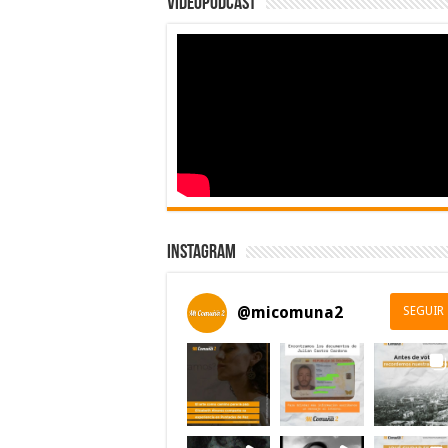
Videopodcast
Instagram
@
micomuna2
SEGUIR