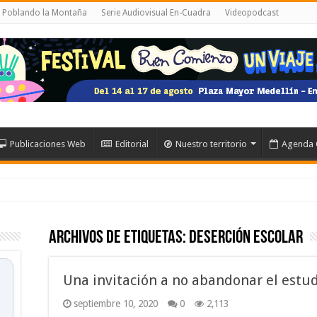
l Poblando la Montaña
Serie Audiovisual En-Cuadra
Videopodcast
Publicaciones Web
Editorial
Nuestro territorio
Agenda 
Archivos de etiquetas:
deserción escolar
Una invitación a no abandonar el estu
septiembre 10, 2020
0
2,113