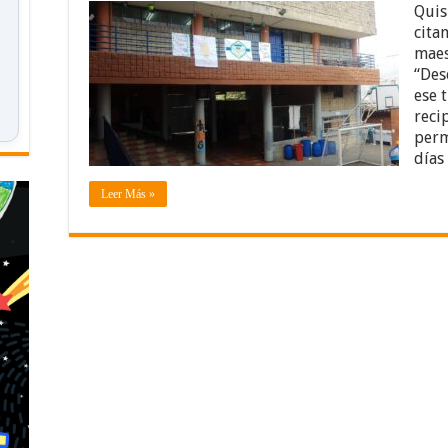
Quis
cita
maes
“Des
ese 
reci
perm
días
Leer Más »