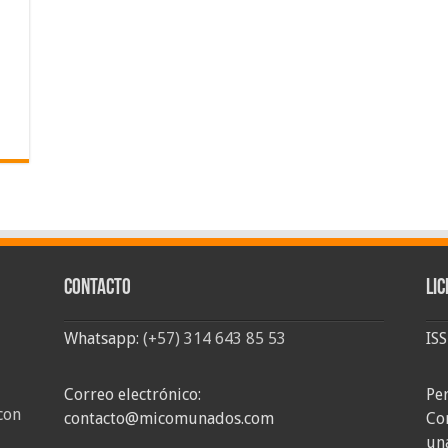
Contacto
Lic
Whatsapp:
(+57) 314 643 85 53
IS
Correo electrónico:
Pe
con
contacto@micomunados.com
Co
un