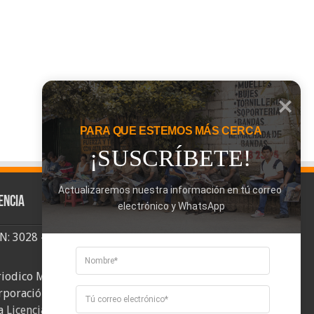
PARA QUE ESTEMOS MÁS CERCA
¡SUSCRÍBETE!
Actualizaremos nuestra información en tú correo 
encia
electrónico y WhatsApp
SN: 3028 - 6026
riodico Mi Comuna 2, elaborado por
rporación Mi Comuna se distribuye bajo
a
Licencia Creative Commons Atribución-