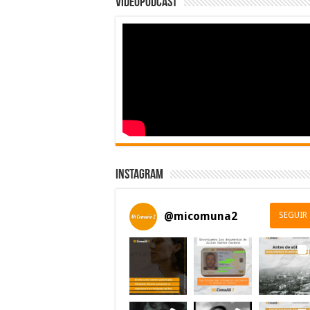
Videopodcast
Instagram
@
micomuna2
SEGUIR