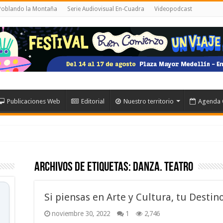
 Poblando la Montaña
Serie Audiovisual En-Cuadra
Videopodcast
Publicaciones Web
Editorial
Nuestro territorio
Agenda 
Archivos de etiquetas:
Danza. Teatro
Si piensas en Arte y Cultura, tu Destin
noviembre 30, 2022
1
2,746