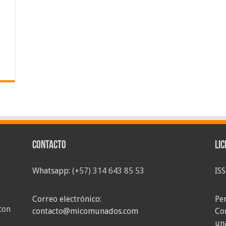
Contacto
Lic
Whatsapp:
(+57) 314 643 85 53
IS
Correo electrónico:
Pe
con
contacto@micomunados.com
Co
un