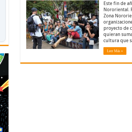
Este fin de a
Nororiental. 
Zona Nororie
organizacione
proyecto de c
quieran sumar
cultura que s
Leer Más »