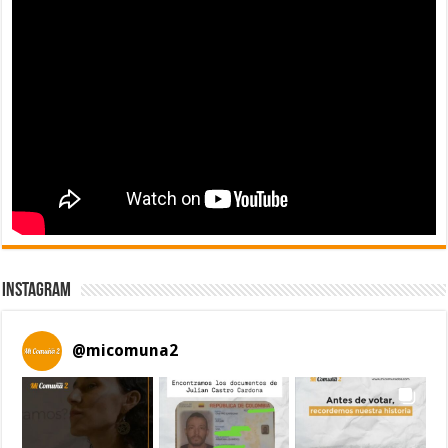
Instagram
@
micomuna2