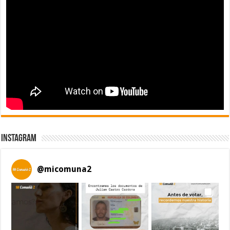
Instagram
@
micomuna2