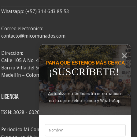
Whatsapp:
(+57) 314 643 85 53
Correo electrónico:
contacto@micomunados.com
Dirección:
Calle 105 A No. 48AA – 58
PARA QUE ESTEMOS MÁS CERCA
Barrio Villa del Socorro
¡SUSCRÍBETE!
Medellín – Colombia
Actualizaremos nuestra información 
Licencia
en tú correo electrónico y WhatsApp
ISSN: 3028 - 6026
Periodico Mi Comuna 2, elaborado por Corporación Mi
Comuna se distribuye bajo una
Licencia Creative Commons