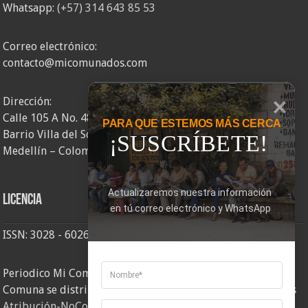
Whatsapp:
(+57) 314 643 85 53
Correo electrónico:
contacto@micomunados.com
Dirección:
Calle 105 A No. 48AA – 58
PARA QUE ESTEMOS MÁS CERCA
Barrio Villa del Socorro
¡SUSCRÍBETE!
Medellín – Colombia
Actualizaremos nuestra información 
Licencia
en tú correo electrónico y WhatsApp
ISSN: 3028 - 6026
Periodico Mi Comuna 2, elaborado por Corporación Mi
Comuna se distribuye bajo una
Licencia Creative Commons
Atribución-NoComercial-CompartirIgual 4.0 Internacional
.