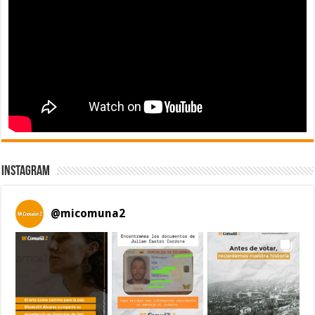
Instagram
@
micomuna2