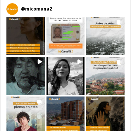
@
micomuna2