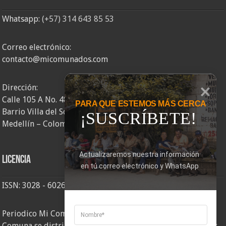
Whatsapp:
(+57) 314 643 85 53
Correo electrónico:
contacto@micomunados.com
Dirección:
Calle 105 A No. 48AA – 58
PARA QUE ESTEMOS MÁS CERCA
Barrio Villa del Socorro
¡SUSCRÍBETE!
Medellín – Colombia
Actualizaremos nuestra información 
Licencia
en tú correo electrónico y WhatsApp
ISSN: 3028 - 6026
Periodico Mi Comuna 2, elaborado por Corporación Mi
Comuna se distribuye bajo una
Licencia Creative Commons