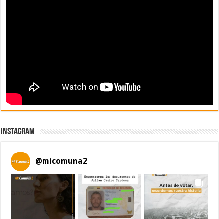
Instagram
@
micomuna2