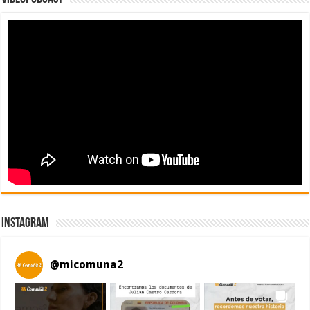
Instagram
@
micomuna2