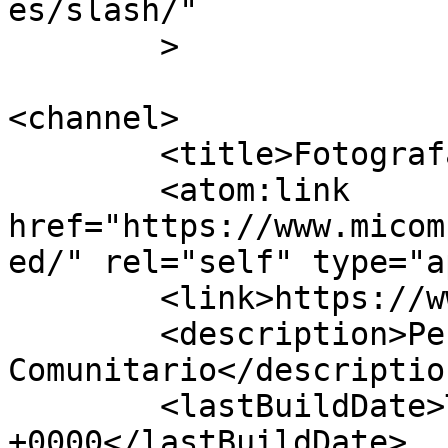
es/slash/"

	>

<channel>

	<title>Fotografa - Mi Comuna Dos</title>

	<atom:link 
href="https://www.micom
ed/" rel="self" type="a
	<link>https://www.micomunados.com</link>

	<description>Periódico 
Comunitario</description
	<lastBuildDate>Thu, 15 Apr 2021 17:54:45 
+0000</lastBuildDate>
