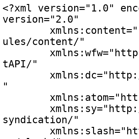
<?xml version="1.0" enc
version="2.0"

	xmlns:content="http://purl.org/rss/1.0/mod
ules/content/"

	xmlns:wfw="http://wellformedweb.org/Commen
tAPI/"

	xmlns:dc="http://purl.org/dc/elements/1.1/
"

	xmlns:atom="http://www.w3.org/2005/Atom"

	xmlns:sy="http://purl.org/rss/1.0/modules/
syndication/"

	xmlns:slash="http://purl.org/rss/1.0/modul