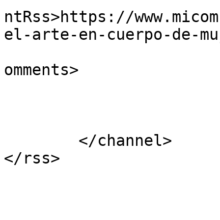
ntRss>https://www.micom
el-arte-en-cuerpo-de-mu
			<slash:comments>0</slash
omments>

			</item>
	</channel>
