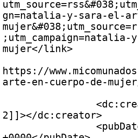
utm_source=rss&#038;utm
gn=natalia-y-sara-el-ar
mujer&#038;utm_source=r
;utm_campaign=natalia-y
mujer</link>

					<co
https://www.micomunados
arte-en-cuerpo-de-mujer
		<dc:creator><![CDATA[Mi Comuna 
2]]></dc:creator>

		<pubDate>Tue, 13 Apr 2021 14:28:02 
+0000</pubDate>
