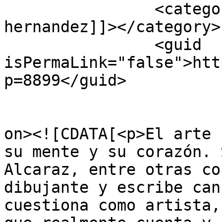
		<category><![CDATA[sara 
hernandez]]></category>

		<guid 
isPermaLink="false">htt
p=8899</guid>

					<de
on><![CDATA[<p>El arte 
su mente y su corazón. 
Alcaraz, entre otras co
dibujante y escribe can
cuestiona como artista,