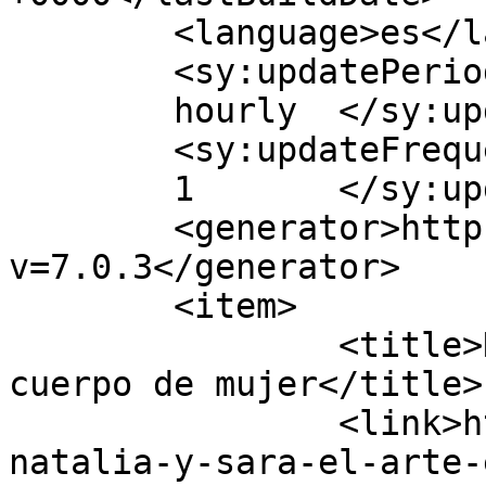
	<language>es</language>

	<sy:updatePeriod>

	hourly	</sy:updatePeriod>

	<sy:updateFrequency>

	1	</sy:updateFrequency>

	<generator>https://wordpress.org/?
v=7.0.3</generator>

	<item>

		<title>Natalia y Sara: el arte en 
cuerpo de mujer</title>

		<link>https://www.micomunados.com/
natalia-y-sara-el-arte-