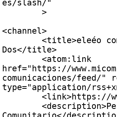
es/slash/"

	>

<channel>

	<title>eleéo comunicaciones - Mi Comuna 
Dos</title>

	<atom:link 
href="https://www.micom
comunicaciones/feed/" r
type="application/rss+x
	<link>https://www.micomunados.com</link>

	<description>Periódico 
Comunitario</description