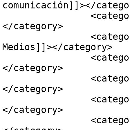
comunicación]]></categor
		<category><![CDATA[Mi Comuna 2]]>
</category>

		<category><![CDATA[Nuevos 
Medios]]></category>

		<category><![CDATA[periodicos]]>
</category>

		<category><![CDATA[playoniando]]>
</category>

		<category><![CDATA[prensa]]>
</category>

		<category><![CDATA[Radio]]>