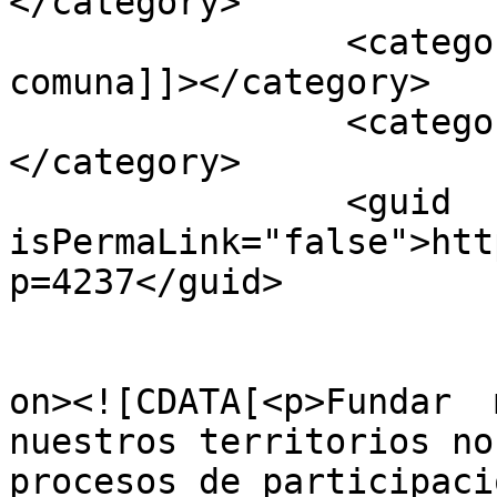
</category>

		<category><![CDATA[radio 2 
comuna]]></category>

		<category><![CDATA[Telecentros]]>
</category>

		<guid 
isPermaLink="false">htt
p=4237</guid>

					<de
on><![CDATA[<p>Fundar  
nuestros territorios no
procesos de participaci