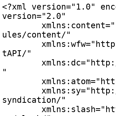
<?xml version="1.0" enc
version="2.0"

	xmlns:content="http://purl.org/rss/1.0/mod
ules/content/"

	xmlns:wfw="http://wellformedweb.org/Commen
tAPI/"

	xmlns:dc="http://purl.org/dc/elements/1.1/
"

	xmlns:atom="http://www.w3.org/2005/Atom"

	xmlns:sy="http://purl.org/rss/1.0/modules/
syndication/"

	xmlns:slash="http://purl.org/rss/1.0/modul