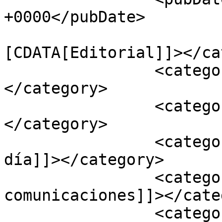
+0000</pubDate>

				<catego
[CDATA[Editorial]]></ca
		<category><![CDATA[Noticias]]>
</category>

		<category><![CDATA[audiovisual]]>
</category>

		<category><![CDATA[comunidad al 
día]]></category>

		<category><![CDATA[eleéo 
comunicaciones]]></cate
		<category><![CDATA[medios de 