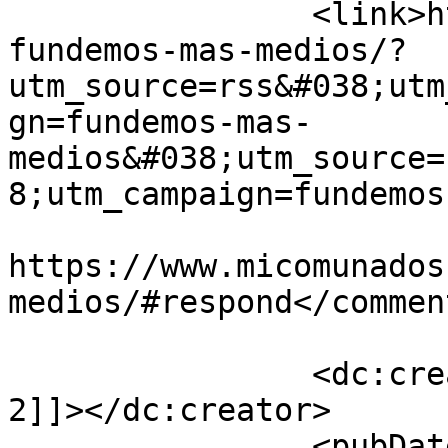
		<link>https://www.micomunados.com/
fundemos-mas-medios/?
utm_source=rss&#038;utm
gn=fundemos-mas-
medios&#038;utm_source=
8;utm_campaign=fundemos
					<co
https://www.micomunados
medios/#respond</comment
		<dc:creator><![CDATA[Mi Comuna 
2]]></dc:creator>

		<pubDate>Tue, 15 Sep 2015 17:08:23 