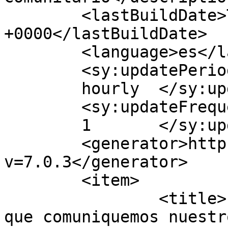
	<lastBuildDate>Thu, 12 Apr 2018 16:07:10 
+0000</lastBuildDate>

	<language>es</language>

	<sy:updatePeriod>

	hourly	</sy:updatePeriod>

	<sy:updateFrequency>

	1	</sy:updateFrequency>

	<generator>https://wordpress.org/?
v=7.0.3</generator>

	<item>

		<title>Fundemos más medios para 
que comuniquemos nuestr