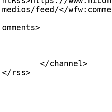
ntRss>https://www.micom
medios/feed/</wfw:comme
			<slash:comments>0</slash
omments>

			</item>
	</channel>
